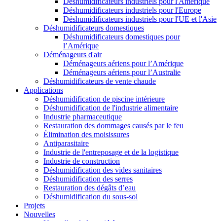
Déshumidificateurs industriels pour l'Amérique
Déshumidificateurs industriels pour l'Europe
Déshumidificateurs industriels pour l'UE et l'Asie
Déshumidificateurs domestiques
Déshumidificateurs domestiques pour
l’Amérique
Déménageurs d'air
Déménageurs aériens pour l’Amérique
Déménageurs aériens pour l’Australie
Déshumidificateurs de vente chaude
Applications
Déshumidification de piscine intérieure
Déshumidification de l'industrie alimentaire
Industrie pharmaceutique
Restauration des dommages causés par le feu
Élimination des moisissures
Antiparasitaire
Industrie de l'entreposage et de la logistique
Industrie de construction
Déshumidification des vides sanitaires
Déshumidification des serres
Restauration des dégâts d’eau
Déshumidification du sous-sol
Projets
Nouvelles