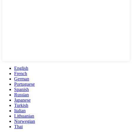
English
French
German
Portuguese
Spanish
Russian
Japanese
Turkish
Italian
Lithuanian
Norwegian
Thai