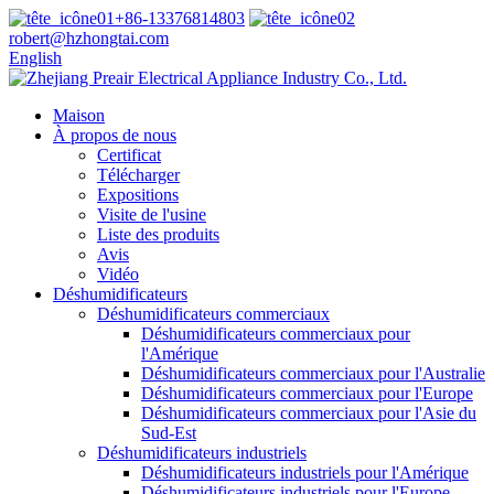
+86-13376814803
robert@hzhongtai.com
English
Maison
À propos de nous
Certificat
Télécharger
Expositions
Visite de l'usine
Liste des produits
Avis
Vidéo
Déshumidificateurs
Déshumidificateurs commerciaux
Déshumidificateurs commerciaux pour
l'Amérique
Déshumidificateurs commerciaux pour l'Australie
Déshumidificateurs commerciaux pour l'Europe
Déshumidificateurs commerciaux pour l'Asie du
Sud-Est
Déshumidificateurs industriels
Déshumidificateurs industriels pour l'Amérique
Déshumidificateurs industriels pour l'Europe