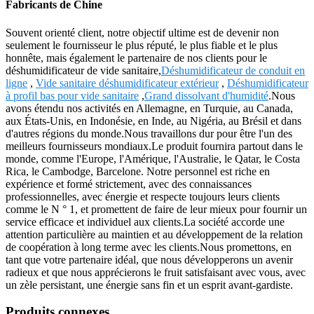
Fabricants de Chine
Souvent orienté client, notre objectif ultime est de devenir non
seulement le fournisseur le plus réputé, le plus fiable et le plus
honnête, mais également le partenaire de nos clients pour le
déshumidificateur de vide sanitaire,
Déshumidificateur de conduit en
ligne
,
Vide sanitaire déshumidificateur extérieur
,
Déshumidificateur
à profil bas pour vide sanitaire
,
Grand dissolvant d'humidité
.Nous
avons étendu nos activités en Allemagne, en Turquie, au Canada,
aux États-Unis, en Indonésie, en Inde, au Nigéria, au Brésil et dans
d'autres régions du monde.Nous travaillons dur pour être l'un des
meilleurs fournisseurs mondiaux.Le produit fournira partout dans le
monde, comme l'Europe, l'Amérique, l'Australie, le Qatar, le Costa
Rica, le Cambodge, Barcelone. Notre personnel est riche en
expérience et formé strictement, avec des connaissances
professionnelles, avec énergie et respecte toujours leurs clients
comme le N ° 1, et promettent de faire de leur mieux pour fournir un
service efficace et individuel aux clients.La société accorde une
attention particulière au maintien et au développement de la relation
de coopération à long terme avec les clients.Nous promettons, en
tant que votre partenaire idéal, que nous développerons un avenir
radieux et que nous apprécierons le fruit satisfaisant avec vous, avec
un zèle persistant, une énergie sans fin et un esprit avant-gardiste.
Produits connexes